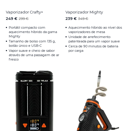
Vaporizador Crafty+
Vaporizador Mighty
249 €
239 €
299 €
349 €
Portátil compacto com
Aquecimento híbrido ao nível dos
aquecimento híbrido da gama
vaporizadores de mesa
Mighty
Unidade de arrefecimento
Tamanho de bolso com 135 g,
patenteada para um vapor suave
botão único e USB-C
Cerca de 90 minutos de bateria
Vapor suave e cheio de sabor
por carga
através de uma passagem de ar
fresco