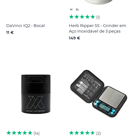
1
DaVinci IQ2 - Bocal
Herb Ripper SS - Grinder em
Aço Inoxidável de 3 peças
11 €
149 €
14
2