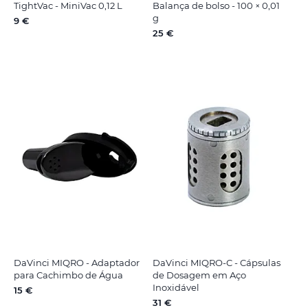
TightVac - MiniVac 0,12 L
Balança de bolso - 100 × 0,01
g
9 €
25 €
DaVinci MIQRO - Adaptador
DaVinci MIQRO-C - Cápsulas
para Cachimbo de Água
de Dosagem em Aço
Inoxidável
15 €
31 €