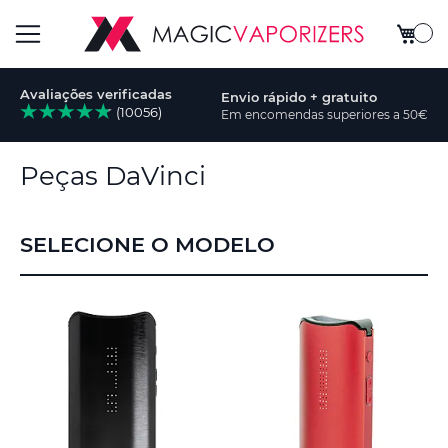
O Meu 
Alternar
Avaliações verificadas
Envio rápido + gratuito
Nav
(10056)
Em encomendas superiores a 50€
quisa
Peças DaVinci
SELECIONE O MODELO