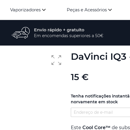
Vaporizadores
Peças e Acessórios
Envio rápido + gratuito
Em encomendas superiores a 50€
DaVinci IQ3
15 €
Tenha notificações instant
norvamente em stock
Este
Cool Core™
de subs