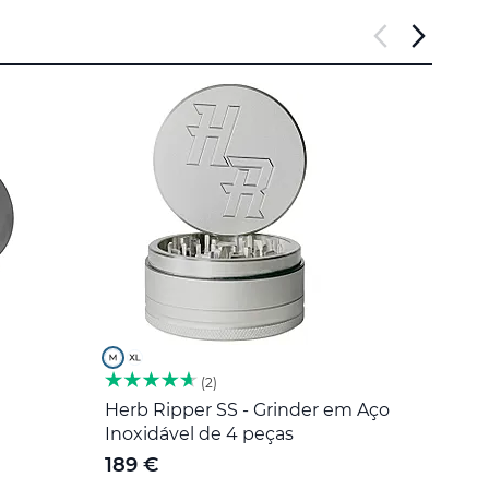
2
Herb Ripper SS - Grinder em Aço
Ferr
Inoxidável de 4 peças
Inoxi
189 €
5 €