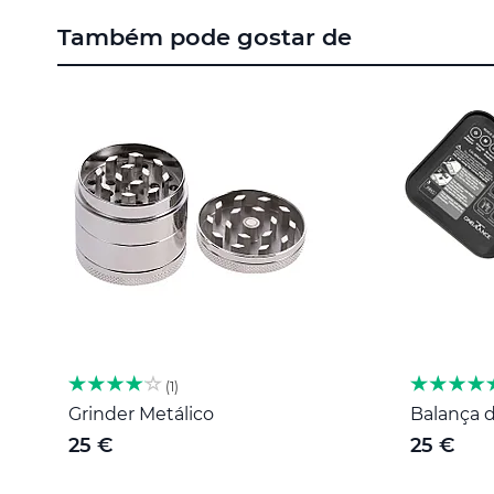
para
Também pode gostar de
o
início
da
Galeria
de
imagens
1
Grinder Metálico
Balança d
25 €
25 €