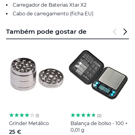
Carregador de Baterias Xtar X2
Cabo de carregamento (ficha EU)
Também pode gostar de
1
2
Grinder Metálico
Balança de bolso - 100 ×
M
0,01 g
25 €