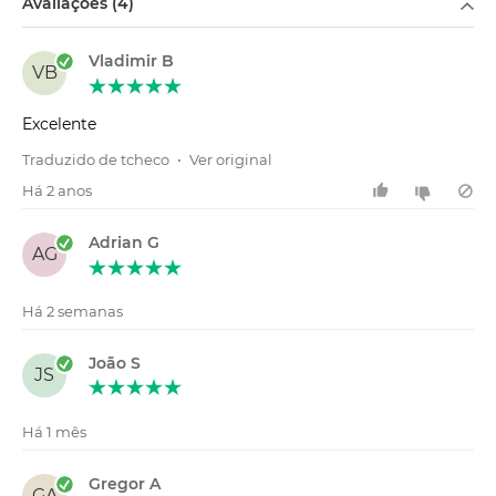
Avaliações (4)
Vladimir B
VB
Excelente
Traduzido de tcheco
•
Ver original
Há 2 anos
Adrian G
AG
Há 2 semanas
João S
JS
Há 1 mês
Gregor A
GA