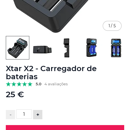
1
/
5
Saltar
Xtar X2 - Carregador de
para
o
baterias
início
5.0
4 avaliações
da
Galeria
25 €
de
imagens
-
+