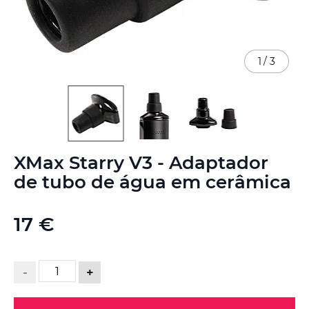
1
/
3
Saltar
XMax Starry V3 - Adaptador
para
o
de tubo de água em cerâmica
início
da
Galeria
17 €
de
imagens
-
+