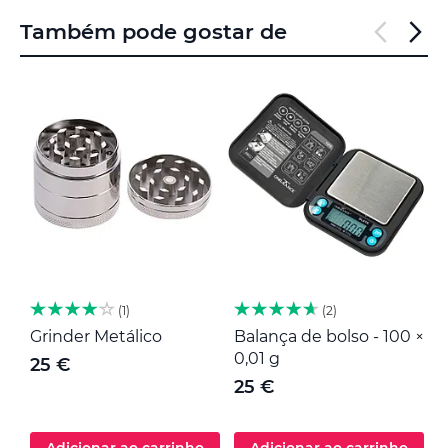
Também pode gostar de
1
2
Grinder Metálico
Balança de bolso - 100 ×
M
0,01 g
25 €
25 €
Adicionar ao carrinho
Adicionar ao carrinho