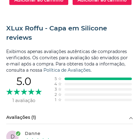
XLux Roffu - Capa em Silicone
reviews
Exibimos apenas avaliações autênticas de compradores
verificados. Os convites para avaliação são enviados por
e-mail após a compra. Para obteres toda a informação,
consulta a nossa
Política de Avaliações
.
5.0
5
☆
4
☆
3
☆
2
☆
1
☆
1 avaliação
Filtrar por
Avaliações (1)
Danne
D