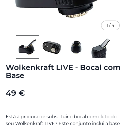
1
/
4
Saltar
Wolkenkraft LIVE - Bocal com
para
o
Base
início
da
Galeria
49 €
de
imagens
Está à procura de substituir o bocal completo do
seu Wolkenkraft LIVE? Este conjunto inclui a base