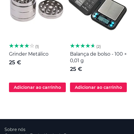
1
2
Grinder Metálico
Balança de bolso - 100 ×
M
0,01 g
25 €
25 €
Adicionar ao carrinho
Adicionar ao carrinho
Sobre nós