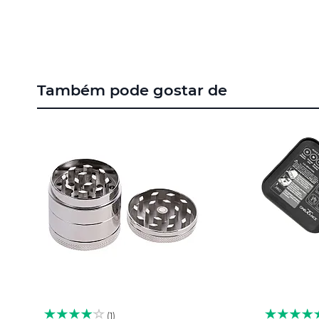
para
o
início
da
Galeria
de
Também pode gostar de
imagens
1