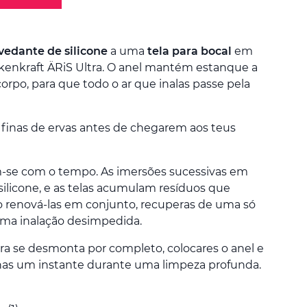
vedante de silicone
a uma
tela para bocal
em
lkenkraft ÄRiS Ultra. O anel mantém estanque a
corpo, para que todo o ar que inalas passe pela
s finas de ervas antes de chegarem aos teus
-se com o tempo. As imersões sucessivas em
silicone, e as telas acumulam resíduos que
Ao renová-las em conjunto, recuperas de uma só
 uma inalação desimpedida.
ra se desmonta por completo, colocares o anel e
nas um instante durante uma limpeza profunda.