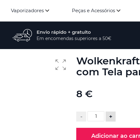
Vaporizadores
Peças e Acessórios
Envio rápido + gratuito
Em encomendas superiores a 50€
Wolkenkraft 
com Tela pa
8 €
-
+
Adicionar ao car