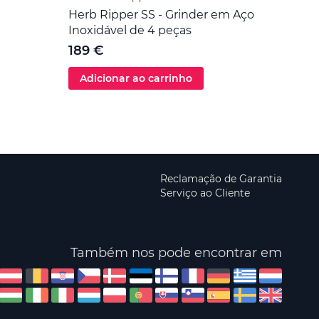
Herb Ripper SS - Grinder em Aço
Ferr
Inoxidável de 4 peças
Inoxi
189 €
5 €
Adicionar ao carrinho
Adi
Reclamação de Garantia
Serviço ao Cliente
Também nos pode encontrar em