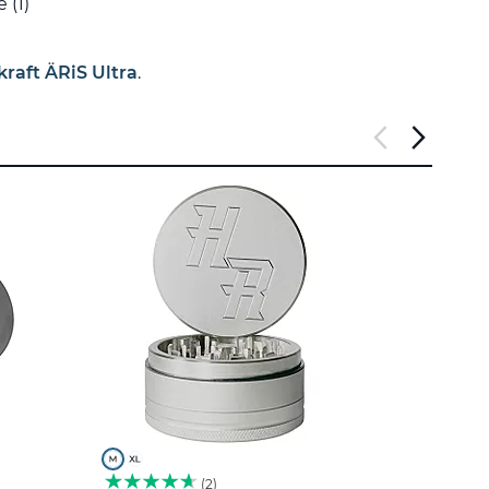
 (1)
raft ÄRiS Ultra
.
2