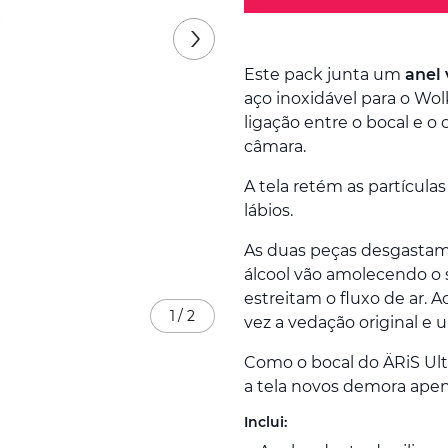
Este pack junta um
anel 
aço inoxidável para o Wo
ligação entre o bocal e o 
câmara.
A tela retém as partícula
lábios.
As duas peças desgastam
álcool vão amolecendo o 
estreitam o fluxo de ar. 
1
/
2
vez a vedação original e
Como o bocal do ÄRiS Ult
a tela novos demora ape
Inclui: