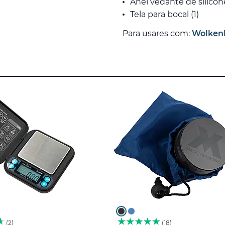
Anel vedante de silicone
Tela para bocal (1)
Para usares com:
Wolkenk
2
18