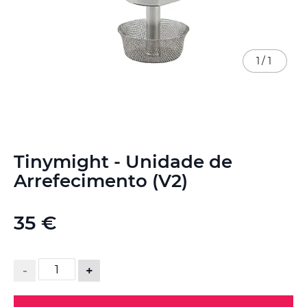
1
/
1
Saltar
Tinymight - Unidade de
para
o
Arrefecimento (V2)
início
da
Galeria
35 €
de
imagens
-
+