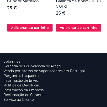
Grinder Metálico
Balança de bolso - 100 ×
M
0,01 g
25 €
25 €
Adicionar ao carrinho
Adicionar ao carrinho
Sobre nós
Garantia de Equivalência de Preço
Venda por grosso de Vaporizadores em Portugal
Perguntas frequentes
Informação de Envio
Política de Devolução
Informação da Empresa
Reclamação de Garantia
Serviço ao Cliente