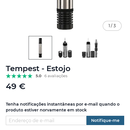
1
/
3
Saltar
Tempest - Estojo
para
o
5.0
6 avaliações
início
49 €
da
Galeria
de
imagens
Tenha notificações instantâneas por e-mail quando o
produto estiver norvamente em stock
Notifique-me