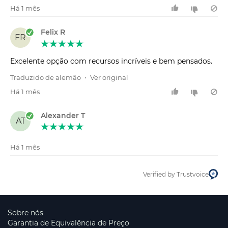
Há 1 mês
Felix R
FR
Excelente opção com recursos incríveis e bem pensados.
Traduzido de alemão
•
Ver original
Há 1 mês
Alexander T
AT
Há 1 mês
Verified by Trustvoice
Sobre nós
Garantia de Equivalência de Preço