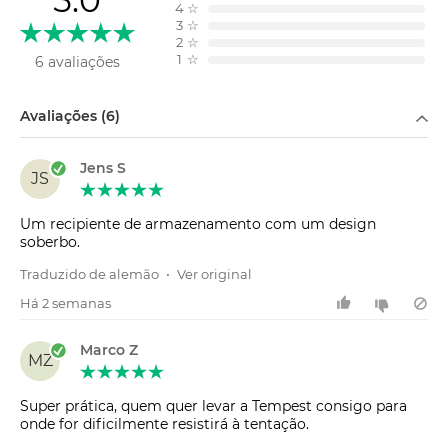
4
☆
3
☆
2
☆
1
☆
6 avaliações
Filtrar por
Avaliações (6)
Jens S
JS
Um recipiente de armazenamento com um design
soberbo.
Traduzido de alemão
•
Ver original
Há 2 semanas
Marco Z
MZ
Super prática, quem quer levar a Tempest consigo para
onde for dificilmente resistirá à tentação.