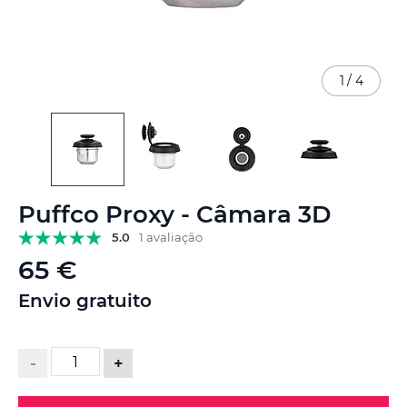
1
/
4
Saltar
Puffco Proxy - Câmara 3D
para
o
5.0
1 avaliação
início
65 €
da
Galeria
Envio gratuito
de
imagens
-
+