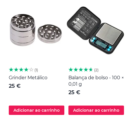
1
2
Grinder Metálico
Balança de bolso - 100 ×
M
0,01 g
25 €
25 €
Adicionar ao carrinho
Adicionar ao carrinho