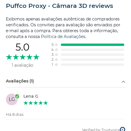
Puffco Proxy - Câmara 3D reviews
Exibimos apenas avaliações autênticas de compradores
verificados. Os convites para avaliação são enviados por
e-mail após a compra. Para obteres toda a informação,
consulta a nossa
Política de Avaliações
.
5.0
5
☆
4
☆
3
☆
2
☆
1
☆
1 avaliação
Filtrar por
Avaliações (1)
Lena G
LG
Há 8 dias
Verified by Trustvoice