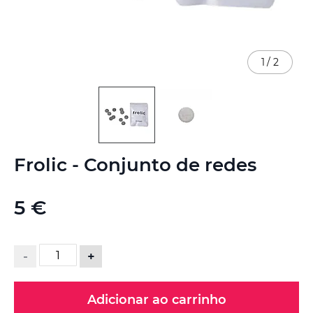
1
/
2
Saltar
Frolic - Conjunto de redes
para
o
início
5 €
da
Galeria
de
imagens
-
+
Adicionar ao carrinho