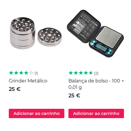
1
2
Grinder Metálico
Balança de bolso - 100 ×
M
0,01 g
25 €
25 €
Adicionar ao carrinho
Adicionar ao carrinho