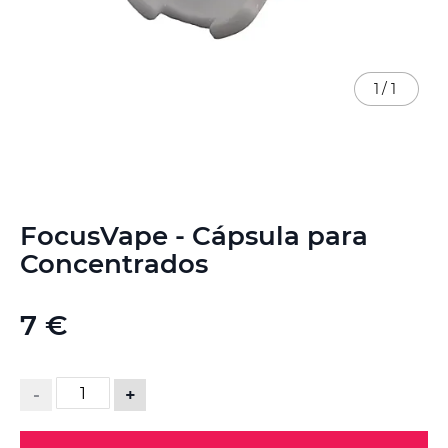
1
/
1
Saltar
FocusVape - Cápsula para
para
o
Concentrados
início
da
Galeria
7 €
de
imagens
-
+