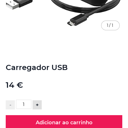
1
/
1
Saltar
Carregador USB
para
o
início
14 €
da
Galeria
de
imagens
-
+
Adicionar ao carrinho