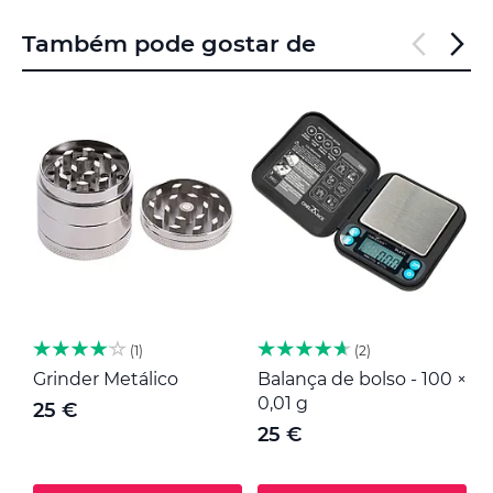
Também pode gostar de
1
2
Grinder Metálico
Balança de bolso - 100 ×
M
0,01 g
25 €
25 €