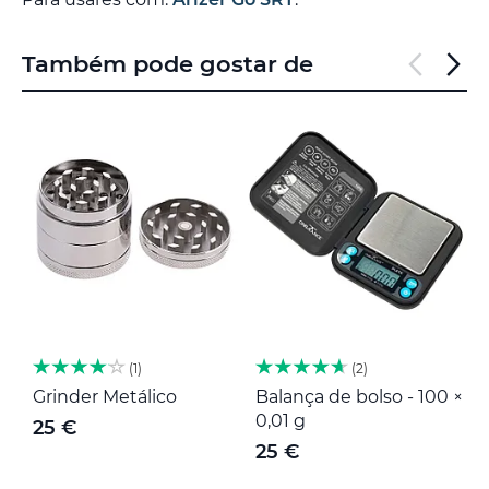
Também pode gostar de
1
2
Grinder Metálico
Balança de bolso - 100 ×
M
0,01 g
25 €
25 €