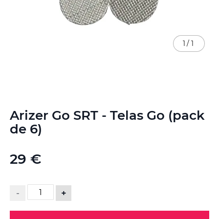
1
/
1
Saltar
Arizer Go SRT - Telas Go (pack
para
o
de 6)
início
da
Galeria
29 €
de
imagens
-
+