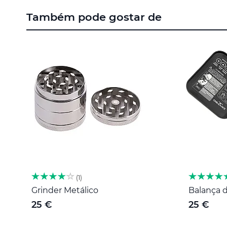
para
Também pode gostar de
o
início
da
Galeria
de
imagens
1
Grinder Metálico
Balança d
25 €
25 €