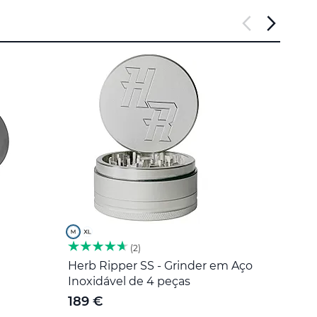
2
Herb Ripper SS - Grinder em Aço
Ferr
Inoxidável de 4 peças
Inoxi
189 €
5 €