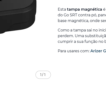
Esta
tampa magnética
é
do Go SRT contra pó, pan
base magnética, onde s
Como a tampa sai no iníc
perdem. Uma substituiçã
cumprir a sua função no 
Para usares com:
Arizer 
1
/
1