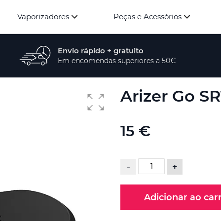
Vaporizadores
Peças e Acessórios
Envio rápido + gratuito
Em encomendas superiores a 50€
Arizer Go S
15 €
-
+
Adicionar ao car