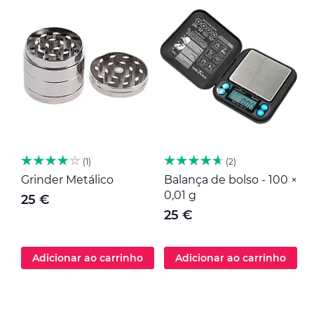
1
2
Grinder Metálico
Balança de bolso - 100 ×
M
0,01 g
25 €
25 €
Adicionar ao carrinho
Adicionar ao carrinho