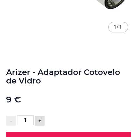
1
/
1
Saltar
Arizer - Adaptador Cotovelo
para
o
de Vidro
início
da
Galeria
9 €
de
imagens
-
+