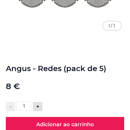
1
/
1
Saltar
Angus - Redes (pack de 5)
para
o
início
8 €
da
Galeria
de
imagens
-
+
Adicionar ao carrinho