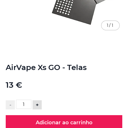
1
/
1
Saltar
AirVape Xs GO - Telas
para
o
início
13 €
da
Galeria
de
imagens
-
+
Adicionar ao carrinho