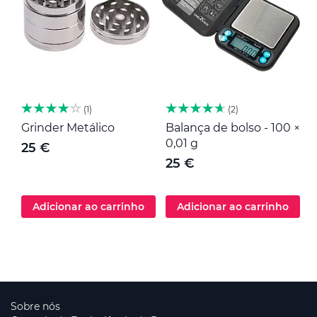
1
2
Grinder Metálico
Balança de bolso - 100 ×
M
0,01 g
25 €
25 €
Adicionar ao carrinho
Adicionar ao carrinho
Sobre nós