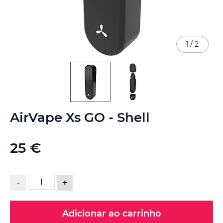
1
/
2
Saltar
AirVape Xs GO - Shell
para
o
início
25 €
da
Galeria
de
imagens
-
+
Adicionar ao carrinho