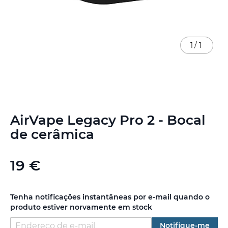
1
/
1
Saltar
AirVape Legacy Pro 2 - Bocal
para
o
de cerâmica
início
da
Galeria
19 €
de
imagens
Tenha notificações instantâneas por e-mail quando o
produto estiver norvamente em stock
Notifique-me