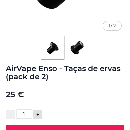
1
/
2
Saltar
AirVape Enso - Taças de ervas
para
o
(pack de 2)
início
da
Galeria
25 €
de
imagens
-
+