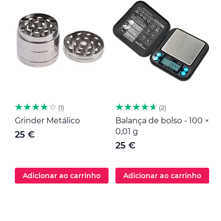
1
2
Grinder Metálico
Balança de bolso - 100 ×
M
0,01 g
25 €
25 €
Adicionar ao carrinho
Adicionar ao carrinho